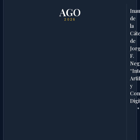
AGO
Ina
de
2026
la
Cát
de
Jor
F.
Neg
“Int
Artif
y
Com
Digi