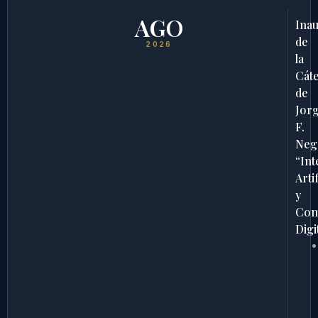
AGO
Ina
de
2026
la
Cát
de
Jor
F.
Neg
“Int
Artif
y
Com
Digi