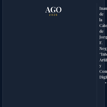
AGO
Ina
de
2026
la
Cát
de
Jor
F.
Neg
“Int
Artif
y
Com
Digi