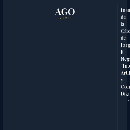
AGO
Ina
de
2026
la
Cát
de
Jor
F.
Neg
“Int
Artif
y
Com
Digi