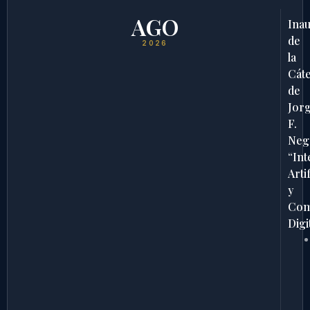
AGO
Ina
de
2026
la
Cát
de
Jor
F.
Neg
“Int
Artif
y
Com
Digi