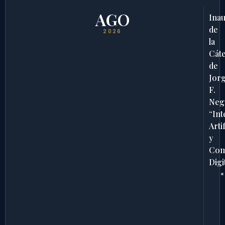
AGO
Ina
de
2026
la
Cát
de
Jor
F.
Neg
“Int
Artif
y
Com
Digi