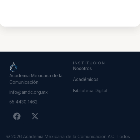
INSTITUCIÓN
Nosotros
Academia Mexicana de la
Académicos
Comunicación
Biblioteca Dígital
info@amdc.org.mx
55 4430 1462
© 2026 Academia Mexicana de la Comunicación A.C. Todos