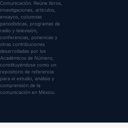
Comunicación. Reúne libros,
investigaciones, artículos,
ensayos, columnas
periodísticas, programas de
radio y televisión,
conferencias, ponencias y
otras contribuciones
desarrolladas por los
Académicos de Número,
constituyéndose como un
repositorio de referencia
para el estudio, análisis y
comprensión de la
comunicación en México.