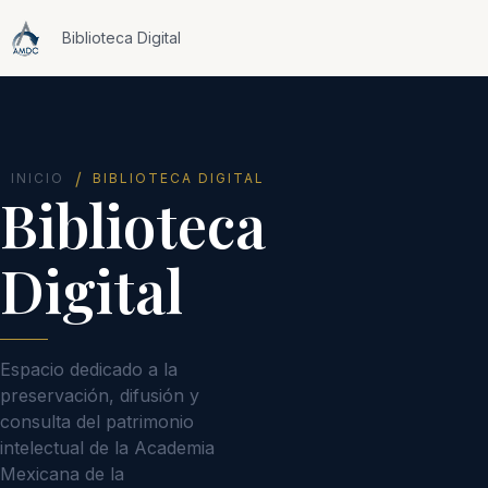
Biblioteca Digital
/
INICIO
BIBLIOTECA DIGITAL
Biblioteca
Digital
Espacio dedicado a la
preservación, difusión y
consulta del patrimonio
intelectual de la Academia
Mexicana de la