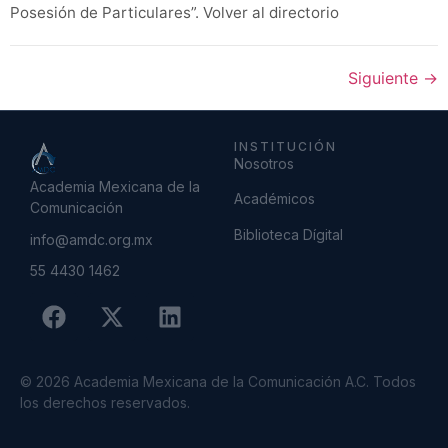
Posesión de Particulares”. Volver al directorio
Siguiente
→
INSTITUCIÓN
Nosotros
Academia Mexicana de la
Académicos
Comunicación
Biblioteca Dígital
info@amdc.org.mx
55 4430 1462
© 2026 Academia Mexicana de la Comunicación A.C. Todos
los derechos reservados.