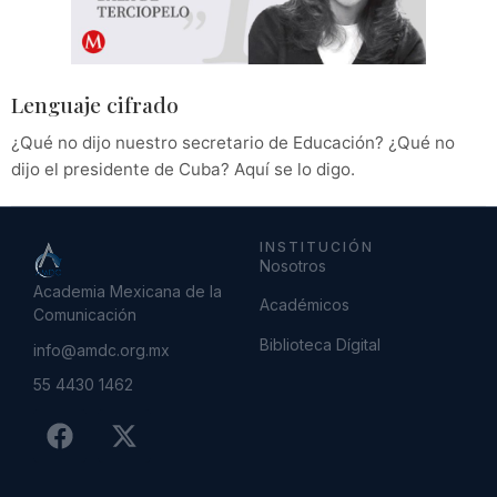
Lenguaje cifrado
¿Qué no dijo nuestro secretario de Educación? ¿Qué no
dijo el presidente de Cuba? Aquí se lo digo.
INSTITUCIÓN
Nosotros
Academia Mexicana de la
Académicos
Comunicación
Biblioteca Dígital
info@amdc.org.mx
55 4430 1462