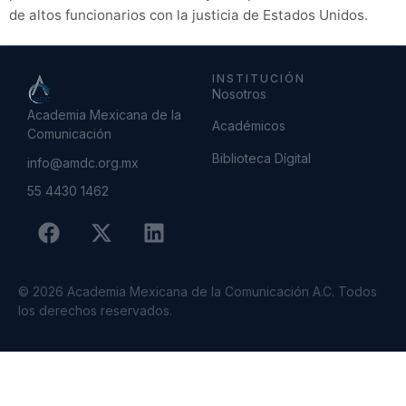
de altos funcionarios con la justicia de Estados Unidos.
INSTITUCIÓN
Nosotros
Academia Mexicana de la
Académicos
Comunicación
Biblioteca Dígital
info@amdc.org.mx
55 4430 1462
© 2026 Academia Mexicana de la Comunicación A.C. Todos
los derechos reservados.