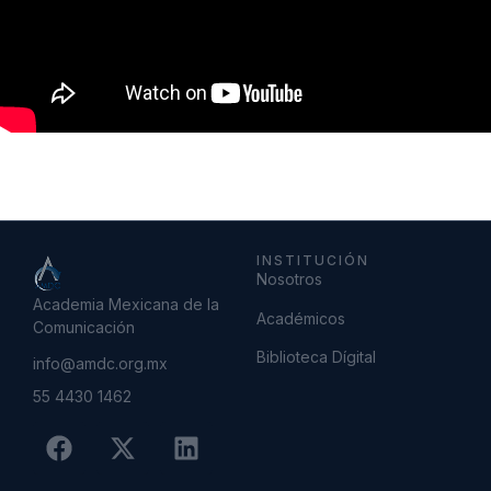
INSTITUCIÓN
Nosotros
Academia Mexicana de la
Académicos
Comunicación
Biblioteca Dígital
info@amdc.org.mx
55 4430 1462