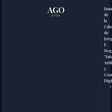
AGO
Ina
de
2026
la
Cát
de
Jor
F.
Neg
“Int
Artif
y
Com
Digi