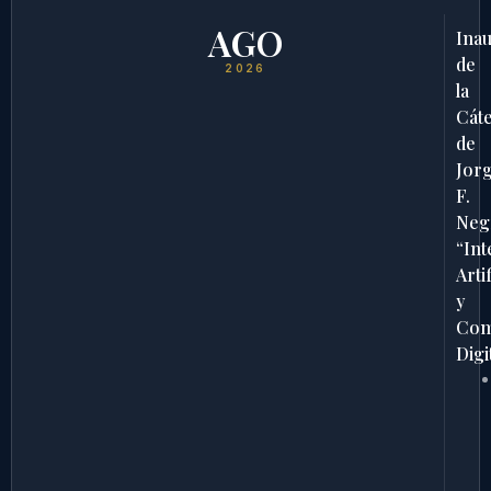
AGO
Ina
de
2026
la
Cát
de
Jor
F.
Neg
“Int
Artif
y
Com
Digi