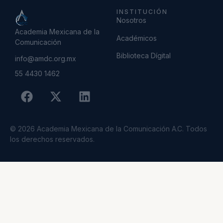
INSTITUCIÓN
Nosotros
Academia Mexicana de la
Académicos
Comunicación
Biblioteca Dígital
info@amdc.org.mx
55 4430 1462
© 2026 Academia Mexicana de la Comunicación A.C. Todos
los derechos reservados.