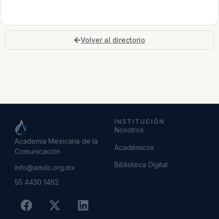
Volver al directorio
INSTITUCIÓN
Nosotros
Academia Mexicana de la
Académicos
Comunicación
Biblioteca Dígital
info@amdc.org.mx
55 4430 1462