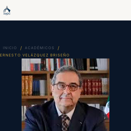
/
/
INICIO
ACADÉMICOS
ERNESTO VELÁZQUEZ BRISEÑO