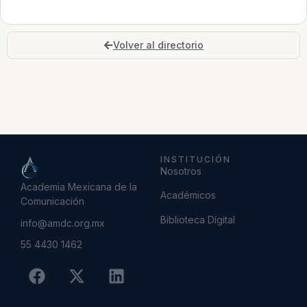
Volver al directorio
INSTITUCIÓN
Nosotros
Academia Mexicana de la
Académicos
Comunicación
Biblioteca Dígital
info@amdc.org.mx
55 4430 1462