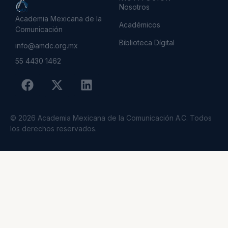
Nosotros
Academia Mexicana de la
Académicos
Comunicación
Biblioteca Dígital
info@amdc.org.mx
55 4430 1462
© 2026 Academia Mexicana de la Comunicación A.C. Todos
los derechos reservados.