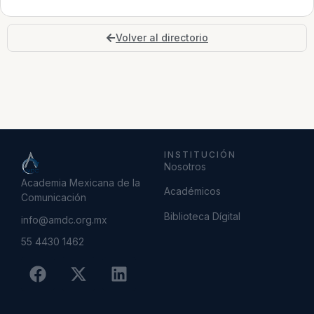
Volver al directorio
INSTITUCIÓN
Nosotros
Academia Mexicana de la
Académicos
Comunicación
Biblioteca Dígital
info@amdc.org.mx
55 4430 1462