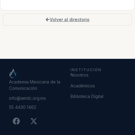
Volver al directorio
INSTITUCIÓN
Nosotros
Academia Mexicana de la
Académicos
Comunicación
Biblioteca Dígital
info@amdc.org.mx
55 4430 1462