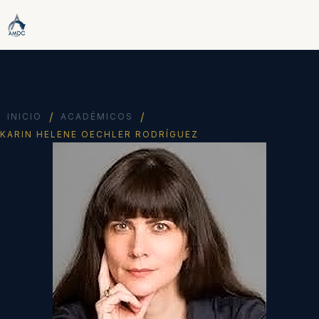
/
/
INICIO
ACADÉMICOS
KARIN HELENE OECHLER RODRÍGUEZ