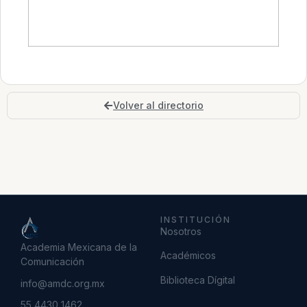
Volver al directorio
INSTITUCIÓN
Nosotros
Academia Mexicana de la
Académicos
Comunicación
Biblioteca Dígital
info@amdc.org.mx
55 4430 1462