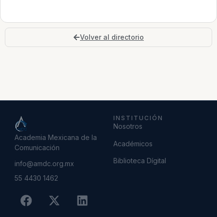
Volver al directorio
INSTITUCIÓN
Nosotros
Academia Mexicana de la
Académicos
Comunicación
Biblioteca Dígital
info@amdc.org.mx
55 4430 1462