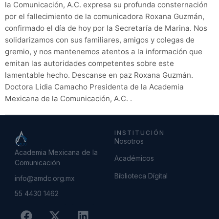
la Comunicación, A.C. expresa su profunda consternación
por el fallecimiento de la comunicadora Roxana Guzmán,
confirmado el día de hoy por la Secretaría de Marina. Nos
solidarizamos con sus familiares, amigos y colegas de
gremio, y nos mantenemos atentos a la información que
emitan las autoridades competentes sobre este
lamentable hecho. Descanse en paz Roxana Guzmán.
Doctora Lidia Camacho Presidenta de la Academia
Mexicana de la Comunicación, A.C. .
INSTITUCIÓN
Nosotros
Academia Mexicana de la
Académicos
Comunicación
Biblioteca Dígital
info@amdc.org.mx
55 4430 1462