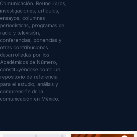
Comunicación. Reúne libros,
investigaciones, artículos,
ensayos, columnas
periodísticas, programas de
radio y televisión,
conferencias, ponencias y
otras contribuciones
desarrolladas por los
Académicos de Número,
constituyéndose como un
repositorio de referencia
para el estudio, análisis y
comprensión de la
comunicación en México.