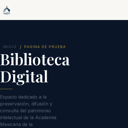
/
INICIO
PAGINA DE PRUEBA
Biblioteca
Digital
Espacio dedicado a la
preservación, difusión y
consulta del patrimonio
intelectual de la Academia
Mexicana de la